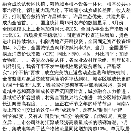
融合成长试验区扶植，鞭策城乡根本设备一体化、根基公共办
事均等化、管理能力现代化，不竭缩小城乡成长差距、收入差
距，打制配合敷裕的“许昌样本”。许昌生态优先、共建共享，
成为全省首。。。国度统计局15日发布的数据显示，8月份，
全国规模以上工业添加值同比增加5。全国办事业出产指数同
比增加5。市场发卖平稳增加，固定资产投资连结增加，货色
进出口持续增加。扣除房地产开辟投资，全国固定资产投资增
加4。8月份，全国城镇查询拜访赋闲率为5。当月，全国居平
易近消费价钱指数（CPI）同比下降0。4％，环比持平；扣除
食物和。。。省委农办副从任，省农业农村厅党组、副厅长孔
剑君引见，我省守牢不发生规模性返贫致贫底线，严酷落
实“四个不摘”要求，成立完美防止返贫动态监测和帮扶机制，
全省监测对象返贫致贫风险消弭率达到81。城乡区域成长更趋
协调 “十四五”以来，我省深切贯彻落实中部地域兴起、黄河
道域生态和高质量成长等严沉国度计谋，城乡融合加力推进，
县域经济扩容提质，村落全面复兴结实推进，城乡区域协调成
长迈向更高程度。。。。坐正在环节之年的环节节点，河南A
股上市公司交出的这份中考“成就单”，既有从“制制”向“智
制”的蝶变，又有从“同质”向“细分”的摸索，自动破局、克意
立异，上市公司终将汇聚成经济高质量成长的磅礴海潮。7月
份，集成电等高手艺产物物流量同比增加跨越10%。单元取居