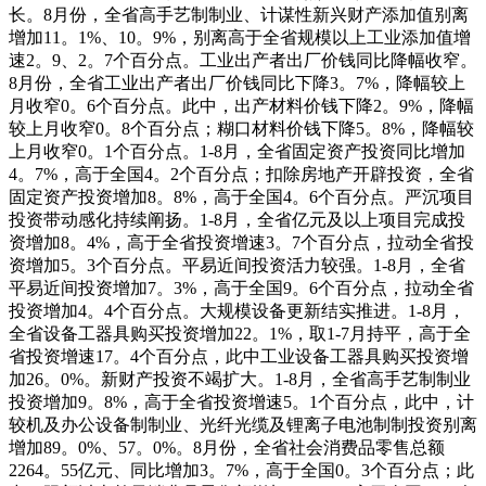
长。8月份，全省高手艺制制业、计谋性新兴财产添加值别离
增加11。1%、10。9%，别离高于全省规模以上工业添加值增
速2。9、2。7个百分点。工业出产者出厂价钱同比降幅收窄。
8月份，全省工业出产者出厂价钱同比下降3。7%，降幅较上
月收窄0。6个百分点。此中，出产材料价钱下降2。9%，降幅
较上月收窄0。8个百分点；糊口材料价钱下降5。8%，降幅较
上月收窄0。1个百分点。1-8月，全省固定资产投资同比增加
4。7%，高于全国4。2个百分点；扣除房地产开辟投资，全省
固定资产投资增加8。8%，高于全国4。6个百分点。严沉项目
投资带动感化持续阐扬。1-8月，全省亿元及以上项目完成投
资增加8。4%，高于全省投资增速3。7个百分点，拉动全省投
资增加5。3个百分点。平易近间投资活力较强。1-8月，全省
平易近间投资增加7。3%，高于全国9。6个百分点，拉动全省
投资增加4。4个百分点。大规模设备更新结实推进。1-8月，
全省设备工器具购买投资增加22。1%，取1-7月持平，高于全
省投资增速17。4个百分点，此中工业设备工器具购买投资增
加26。0%。新财产投资不竭扩大。1-8月，全省高手艺制制业
投资增加9。8%，高于全省投资增速5。1个百分点，此中，计
较机及办公设备制制业、光纤光缆及锂离子电池制制投资别离
增加89。0%、57。0%。8月份，全省社会消费品零售总额
2264。55亿元、同比增加3。7%，高于全国0。3个百分点；此