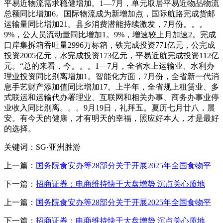
平易近物流需求稳健增加。1—7月，单元取居平易近物品物流
总额同比增加6。国际物流成为新增加点，国际航路完成货邮
运输量同比增加21。县乡消费潜能持续激发，7月份。。。
9%，公人员流动量同比增加1。9%，增速较上月加速2。完成
口岸集拆箱吞吐量2996万标箱，铁完成投资771亿元，公完成
投资2005亿元，水完成投资173亿元，平易近航完成投资112亿
元。“总的来看，今。。。1—7月，全省水上运输业、水利办
理业投资同比别离增加1。智能化方面，7月份，全省新一代消
息手艺财产添加值同比增加17。上半年，全省规上租赁业、多
式联运和运输代办署理业、互联网和相关办事、商务办事业停
业收入同比别离。。。9月19日，礼拜五。夏历七月廿八，晨
安。有今天的健康，才有明天的幸福，照应好本人，才是最好
的选择。
关键词：SG·亚洲胜游
上一篇：
国务院食安办等28部分关于开展2025年全国食物平
下一篇：
招商证券：电商维持快于大盘增势 沉点关心质地
上一篇：
国务院食安办等28部分关于开展2025年全国食物平
下一篇：
招商证券：电商维持快于大盘增势 沉点关心质地