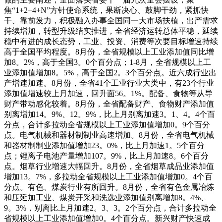
焦“1+2+4+N”方针使命系统，果断决心、鼓脚干劲，紧抓快
干、靠前发力，积极融入办事全国同一大市场扶植，出产需求
持续增加，转型升级结实推进，全省经济运转总体平稳，延续
稳中有进的成长态势，工业、投资、消费等次要目标增速持续
高于全国平均程度。8月份，全省规模以上工业添加值同比增
加8。2%，高于全国3。0个百分点；1-8月，全省规模以上工
业添加值增加8。5%，高于全国2。3个百分点。近六成行业出
产增速加速。8月份，全省41个工业行业大类中，有23个行业
添加值增速较上月加速，回升面56。1%。配备、食物等从导
财产带动感化较着。8月份，全省配备财产、食物财产添加值
别离增加14。9%、12。9%，比上月别离加速3。1、4。4个百
分点，合计多拉动全省规模以上工业添加值增加0。9个百分
点。电气机械和器材制制业高速增加。8月份，全省电气机械
和器材制制业添加值增加23。0%，比上月加速1。5个百分
点；锂离子电池产量增加107。9%，比上月加速8。6个百分
点。烟草行业增速大幅回升。8月份，全省烟草成品业添加值
增加13。7%，多拉动全省规模以上工业添加值增加0。4个百
分点。有色、煤炭行业有所回升。8月份，全省有色金属冶炼
和压延加工业、煤炭开采和洗选业添加值别离增加8。4%、
9。3%，别离比上月加速2。3、3。2个百分点，合计多拉动全
省规模以上工业添加值增加0。4个百分点。新兴财产快速成