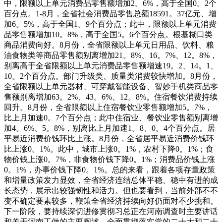
中，限额以上单元消费品零售额增加2。6%，高于全国0。2个
百分点。1-8月，全省社会消费品零售总额18591。37亿元、增
加6。5%，高于全国1。9个百分点；此中，限额以上单元消费
品零售额增加10。8%，高于全国5。6个百分点。根基糊口类
商品消费向好。8月份，全省限额以上单元日用品、饮料、粮
油食物类等商品零售额别离增加21。8%、16。7%、12。8%，
别离高于全省限额以上单元消费品零售额增速19。2、14。1、
10。2个百分点。部门升级类、质量类消费较快增加。8月份，
全省限额以上单元器材、可穿戴智能设备、智妙手机类商品零
售额别离增加63。2%、43。6%、12。8%。住宿餐饮消费持续
回升。8月份，全省限额以上住宿餐饮业零售额增加5。7%，
比上月加速0。7个百分点；此中住宿业、餐饮业零售额别离增
加4。6%、5。8%，别离比上月加速1。8、0。4个百分点。居
平易近消费价钱环比上涨。8月份，全省居平易近消费价钱环
比上涨0。1%。此中，城市上涨0。1%，农村下降0。1%；食
物价钱上涨0。7%，非食物价钱下降0。1%；消费品价钱上涨
0。1%，办事价钱下降0。1%。总的来看，跟着各项存量政策
和增量政策发力显效，全省经济连结总体平稳、稳中有进的成
长态势，展示出较强韧性和活力。但也要看到，当前外部不不
变不确定要素较多，鞭策全省经济持续向好仍面对不少挑和。
下一阶段，要持续深切进修贯彻习总正在河南调查时主要讲话
和关于河南工做的主要阐述，全面贯彻落实党的二十大和二十