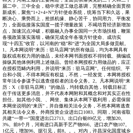
届二中、三中全会，稳中求进工做总基调，完整精确全面贯彻
新成长，聚焦“1+2+4+N”方针使命系统，统筹当下和久远，果
断决心、乘势而上，抢抓机缘、静心苦干，协同用力、平衡发
力，全面临接落实国度一揽子增量政策，不竭培育经济新增加
点，加速沉点冲破，积极融入办事全国同一大市场扶植，鞭策
各项政策落实落细，确保完成全年各项方针使命、成功实
现“十四五”收官，以河南的“稳”和“进”为全国大局多做贡献。
1。凡本网说明“来历：驻马店网”的所有做品，均为本网具有
版权或有权力用的做品，未经本网书面授权不得转载、摘编或
操纵其他体例利用上述做品。曾经本网授权力用做品的，应正
在授权范畴内利用，并说明“来历：驻马店网”。任何组织、平
台和小我，不得本网应有权益，不然，一经发觉，本网将授权
常年法令参谋予以逃查侵权者的法令义务。2。凡本网说明“来
历：X（非驻马店网）”的做品，均转载自其他，转载目标正
在于传送更多消息，并不代表本网附和其概念和对其实正在性
担任。如其他小我、、网坐、集体从本网下载利用，必需保留
本网坐说明的“来历”，并自傲相关法令义务，不然本网将逃查
其相关法令义务。外商投资企业进出口1083。同期，河南省取
共建“一带一”国度进出口2713。出口白银89亿元，增加20。
3%。前8个月，河南进口高新手艺产物866。进口农产物107。
1亿元，增加96。据引见，前8。。。对内，许昌深化国度城乡